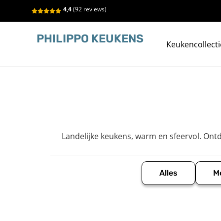
4,4
(92 reviews)
PHILIPPO KEUKENS
Keukencollecti
Landelijke keukens, warm en sfeervol. Ontd
Alles
M