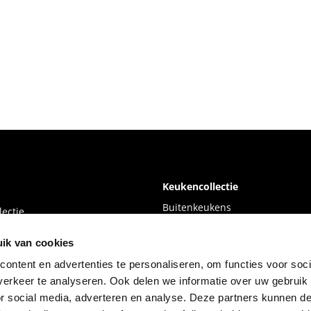
Keukencollectie
Buitenkeukens
ectie
Moderne keukens
ik van cookies
Design keukens
nt
ontent en advertenties te personaliseren, om functies voor soci
kens
Houten keukens
erkeer te analyseren. Ook delen we informatie over uw gebruik
Industriële keukens
or social media, adverteren en analyse. Deze partners kunnen 
 klantverhalen