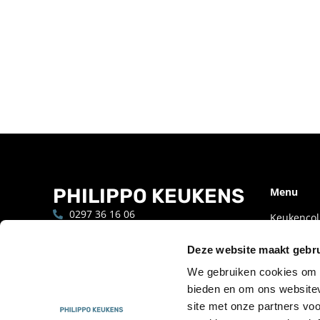
PHILIPPO KEUKENS
Menu
0297 36 16 06
Keukencoll
info@philippo.nl
Portfolio
Deze website maakt gebru
Aalsmeerderweg 83, 1432 CH
Assortime
Aalsmeer
We gebruiken cookies om c
Buitenkeu
bieden en om ons websitev
Werkwijze
site met onze partners vo
Trends en